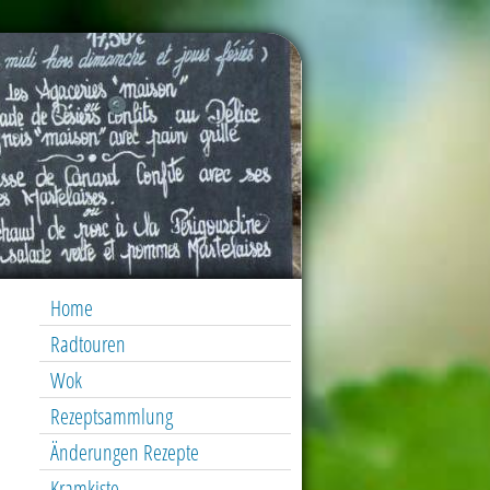
Home
Radtouren
Wok
Rezeptsammlung
Änderungen Rezepte
Kramkiste