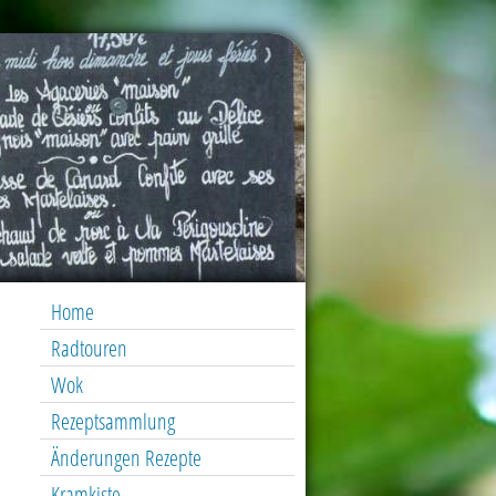
Home
Radtouren
Wok
Rezeptsammlung
Änderungen Rezepte
Kramkiste