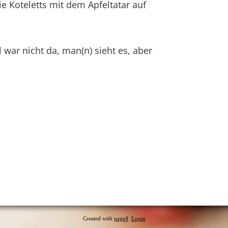
e Koteletts mit dem Apfeltatar auf
war nicht da, man(n) sieht es, aber
Created with
page4
Login