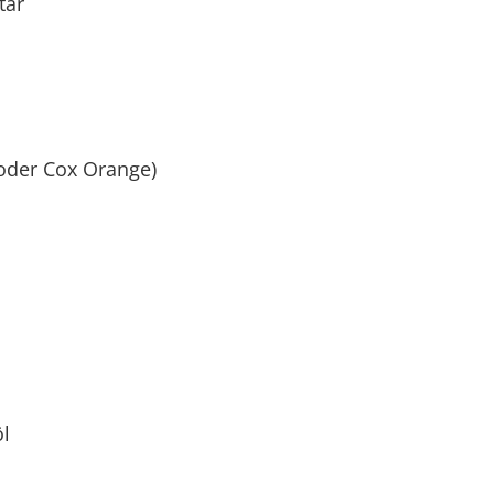
tar
x oder Cox Orange)
öl