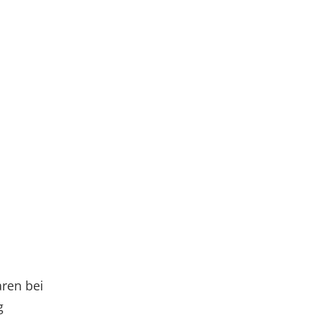
aren bei
g