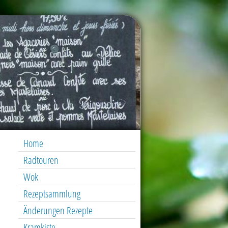
Home
Radtouren
Wok
Rezeptsammlung
Änderungen Rezepte
Kramkiste