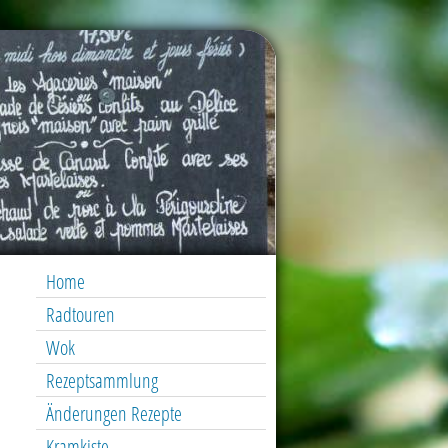
Home
Radtouren
Wok
Rezeptsammlung
Änderungen Rezepte
Kramkiste