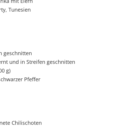
ika mit Eiern
rty, Tunesien
n geschnitten
rnt und in Streifen geschnitten
00 g)
schwarzer Pfeffer
nete Chilischoten