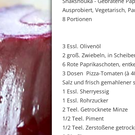
Shakshouka - Gebratene Papr
Ausprobiert, Vegetarisch, Pa
8 Portionen
3 Essl. Olivenöl
2 groß. Zwiebeln, in Scheibe
6 Rote Paprikaschoten, entke
3 Dosen Pizza-Tomaten (à 4
Salz und frisch gemahlener 
1 Essl. Sherryessig
1 Essl. Rohrzucker
2 Teel. Getrocknete Minze
1/2 Teel. Piment
1/2 Teel. Zerstoßene getrock