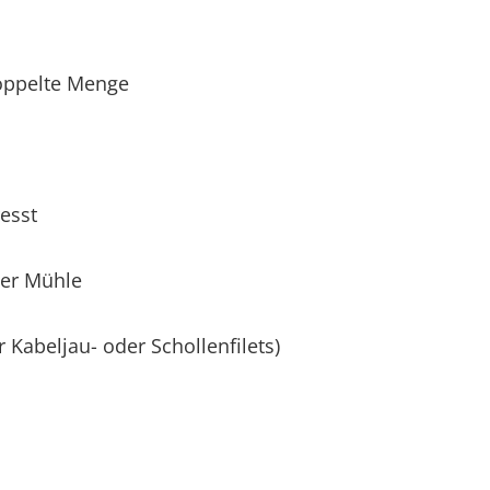
doppelte Menge
esst
der Mühle
r Kabeljau- oder Schollenfilets)