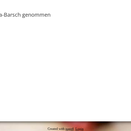
ria-Barsch genommen
Created with
page4
Login