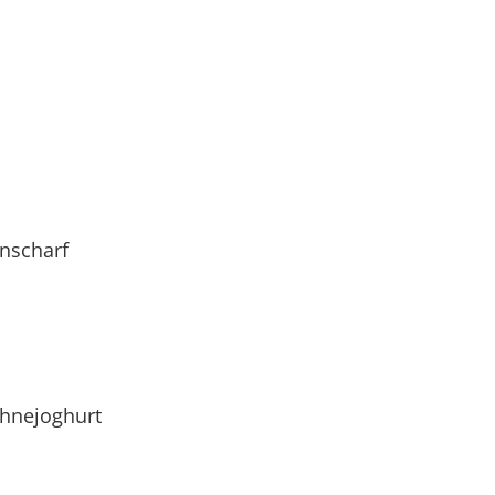
enscharf
hnejoghurt