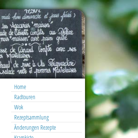
Home
Radtouren
Wok
Rezeptsammlung
Änderungen Rezepte
Kramkiste