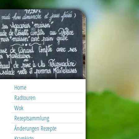
Home
Radtouren
Wok
Rezeptsammlung
Änderungen Rezepte
Kramkiste