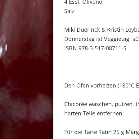
4 Essl. Olivenöl
Salz
Miki Duerinck & Kristin Leyb
Donnerstag ist Veggietag; s
ISBN 978-3-517-08711-5
Den Ofen vorheizen (180°C El
Chicorée waschen, putzen, tr
harten Teile entfernen.
Für die Tarte Tatin 25 g Mar