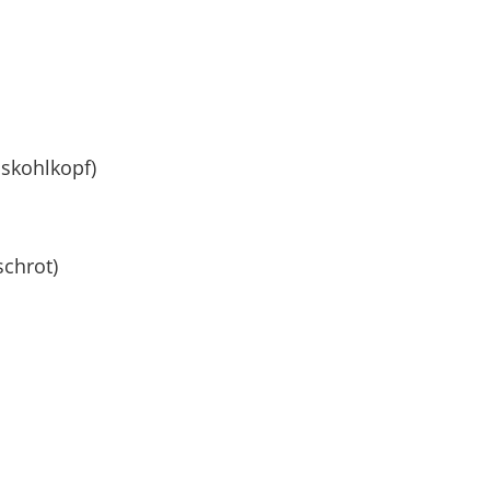
sskohlkopf)
chrot)