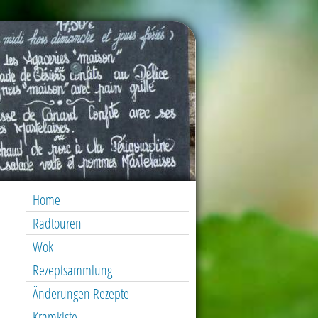
Home
Radtouren
Wok
Rezeptsammlung
Änderungen Rezepte
Kramkiste