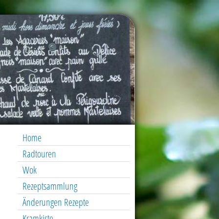
Home
Radtouren
Wok
Rezeptsammlung
Änderungen Rezepte
Kramkiste