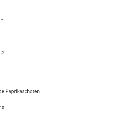
ch
fer
lbe Paprikaschoten
he