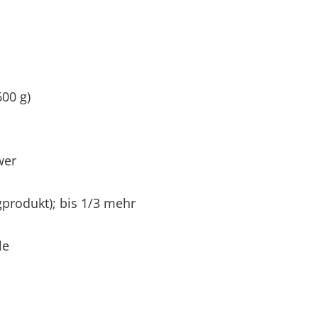
600 g)
wer
igprodukt); bis 1/3 mehr
le