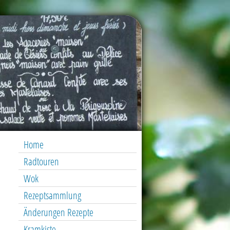
Home
Radtouren
Wok
Rezeptsammlung
Änderungen Rezepte
Kramkiste