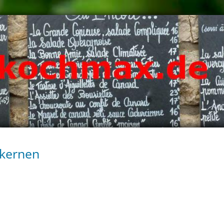
nkernen
i