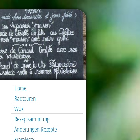
Home
Radtouren
Wok
Rezeptsammlung
Änderungen Rezepte
Kramkiste