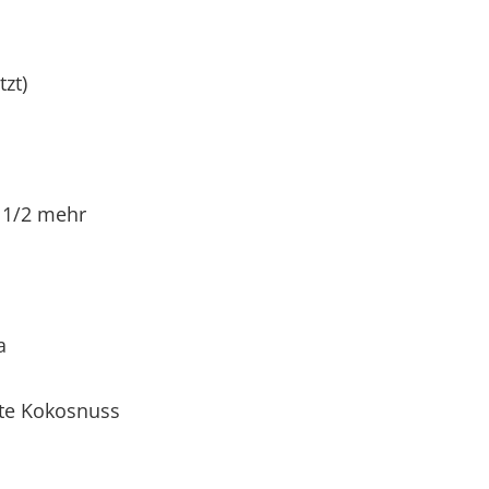
tzt)
s 1/2 mehr
a
ste Kokosnuss