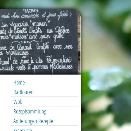
Home
Radtouren
Wok
Rezeptsammlung
Änderungen Rezepte
Kramkiste