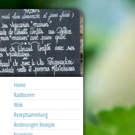
Home
Radtouren
Wok
Rezeptsammlung
Änderungen Rezepte
Kramkiste