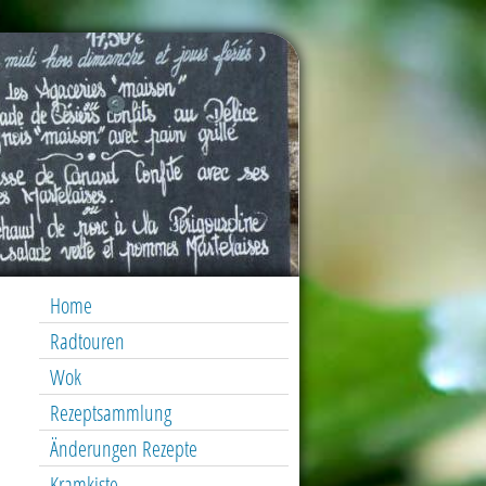
Home
Radtouren
Wok
Rezeptsammlung
Änderungen Rezepte
Kramkiste